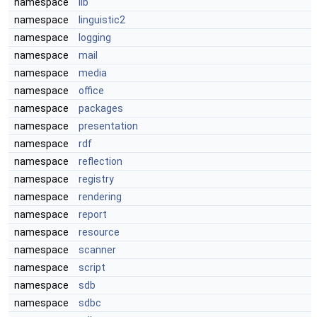
namespace
lib
namespace
linguistic2
namespace
logging
namespace
mail
namespace
media
namespace
office
namespace
packages
namespace
presentation
namespace
rdf
namespace
reflection
namespace
registry
namespace
rendering
namespace
report
namespace
resource
namespace
scanner
namespace
script
namespace
sdb
namespace
sdbc