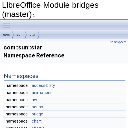
LibreOffice Module bridges
(master)
1
Toggle main menu visibility
com
sun
star
Namespaces
com::sun::star
Namespace Reference
Namespaces
namespace
accessibility
namespace
animations
namespace
awt
namespace
beans
namespace
bridge
namespace
chart